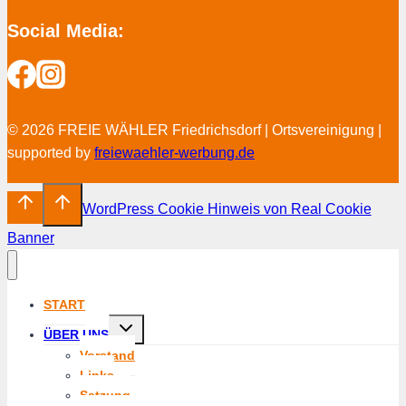
Social Media:
© 2026 FREIE WÄHLER Friedrichsdorf | Ortsvereinigung |
supported by
freiewaehler-werbung.de
WordPress Cookie Hinweis von Real Cookie
Banner
START
Untermenü
ÜBER UNS
umschalten
Vorstand
Links
Satzung