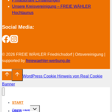
Privatsphäre Einstellungen
Unsere Kreisvereinigung – FREIE WÄHLER
Hochtaunus
Social Media:
© 2026 FREIE WÄHLER Friedrichsdorf | Ortsvereinigung |
supported by
freiewaehler-werbung.de
WordPress Cookie Hinweis von Real Cookie
Banner
START
Untermenü
ÜBER UNS
umschalten