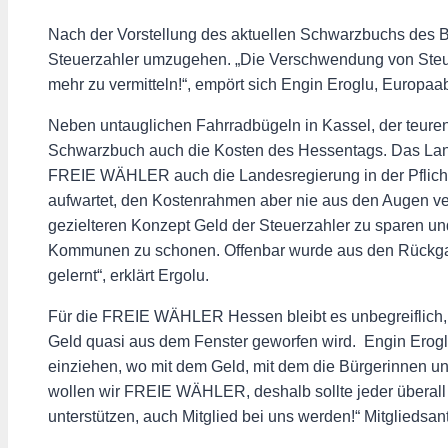
Nach der Vorstellung des aktuellen Schwarzbuchs des 
Steuerzahler umzugehen. „Die Verschwendung von Steue
mehr zu vermitteln!“, empört sich Engin Eroglu, Euro
Neben untauglichen Fahrradbügeln in Kassel, der teuren
Schwarzbuch auch die Kosten des Hessentags. Das Lande
FREIE WÄHLER auch die Landesregierung in der Pflicht
aufwartet, den Kostenrahmen aber nie aus den Augen verl
gezielteren Konzept Geld der Steuerzahler zu sparen und
Kommunen zu schonen. Offenbar wurde aus den Rückgabe
gelernt“, erklärt Ergolu.
Für die FREIE WÄHLER Hessen bleibt es unbegreiflich,
Geld quasi aus dem Fenster geworfen wird. Engin Erogl
einziehen, wo mit dem Geld, mit dem die Bürgerinnen u
wollen wir FREIE WÄHLER, deshalb sollte jeder überal
unterstützen, auch Mitglied bei uns werden!“ Mitgliedsa