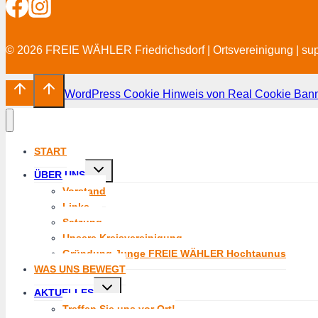
© 2026 FREIE WÄHLER Friedrichsdorf | Ortsvereinigung | su
WordPress Cookie Hinweis von Real Cookie Ban
START
Untermenü
ÜBER UNS
umschalten
Vorstand
Links
Satzung
Unsere Kreisvereinigung
Gründung Junge FREIE WÄHLER Hochtaunus
WAS UNS BEWEGT
Untermenü
AKTUELLES
umschalten
Treffen Sie uns vor Ort!