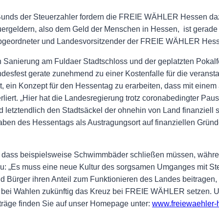
Bunds der Steuerzahler fordern die FREIE WÄHLER Hessen daz
rgeldern, also dem Geld der Menschen in Hessen, ist gerade
paabgeordneter und Landesvorsitzender der FREIE WÄHLER Hes
 Sanierung am Fuldaer Stadtschloss und der geplatzten Pokalfei
sfest gerate zunehmend zu einer Kostenfalle für die veransta
, ein Konzept für den Hessentag zu erarbeiten, dass mit ein
iert. „Hier hat die Landesregierung trotz coronabedingter Paus
 letztendlich den Stadtsäckel der ohnehin von Land finanziell 
n des Hessentags als Austragungsort auf finanziellen Gründen
 dass beispielsweise Schwimmbäder schließen müssen, währen
u: „Es muss eine neue Kultur des sorgsamen Umganges mit Steu
nd Bürger ihren Anteil zum Funktionieren des Landes beitrage
l bei Wahlen zukünftig das Kreuz bei FREIE WÄHLER setzen. U
nträge finden Sie auf unser Homepage unter:
www.freiewaehler-