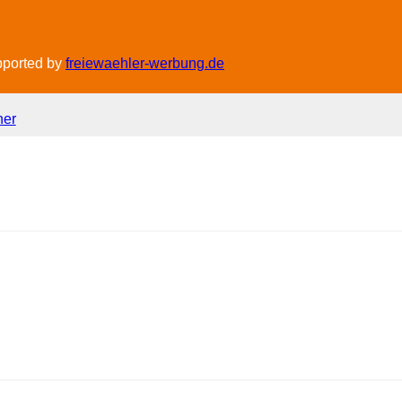
pported by
freiewaehler-werbung.de
ner