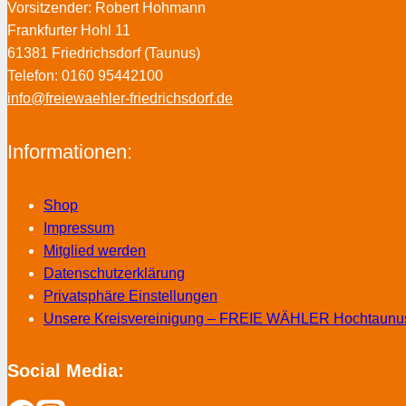
Vorsitzender: Robert Hohmann
Frankfurter Hohl 11
61381 Friedrichsdorf (Taunus)
Telefon: 0160 95442100
info@freiewaehler-friedrichsdorf.de
Informationen:
Shop
Impressum
Mitglied werden
Datenschutzerklärung
Privatsphäre Einstellungen
Unsere Kreisvereinigung – FREIE WÄHLER Hochtaunu
Social Media: