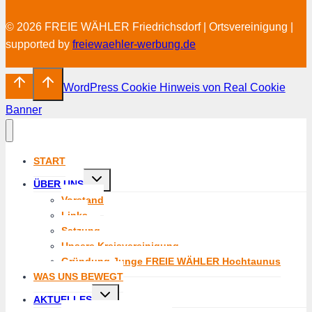
© 2026 FREIE WÄHLER Friedrichsdorf | Ortsvereinigung |
supported by
freiewaehler-werbung.de
WordPress Cookie Hinweis von Real Cookie
Banner
START
Untermenü
ÜBER UNS
umschalten
Vorstand
Links
Satzung
Unsere Kreisvereinigung
Gründung Junge FREIE WÄHLER Hochtaunus
WAS UNS BEWEGT
Untermenü
AKTUELLES
umschalten