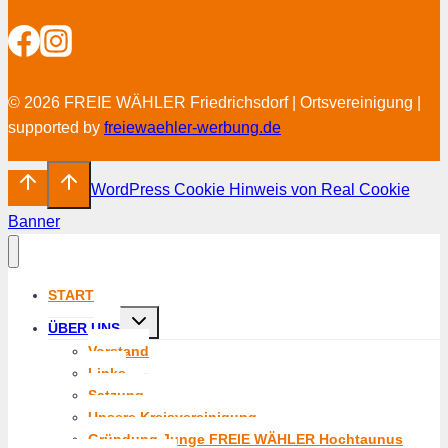
© 2026 FREIE WÄHLER Friedrichsdorf | Ortsvereinigung |
supported by
freiewaehler-werbung.de
WordPress Cookie Hinweis von Real Cookie
Banner
START
Untermenü
ÜBER UNS
umschalten
Vorstand
Links
Satzung
Unsere Kreisvereinigung
Gründung Junge FREIE WÄHLER Hochtaunus