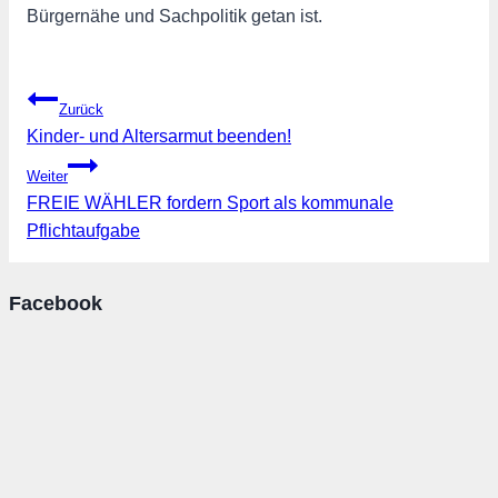
Bürgernähe und Sachpolitik getan ist.
Beitragsnavigation
Zurück
Kinder- und Altersarmut beenden!
Weiter
FREIE WÄHLER fordern Sport als kommunale
Pflichtaufgabe
Facebook