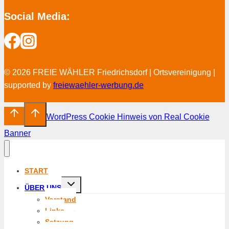
Social Media:
© 2026 FREIE WÄHLER Friedrichsdorf | Ortsvereinigung |
supported by
freiewaehler-werbung.de
WordPress Cookie Hinweis von Real Cookie
Banner
START
Untermenü
ÜBER UNS
umschalten
Vorstand
Links
Satzung