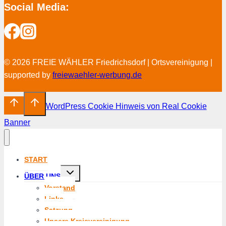
Social Media:
© 2026 FREIE WÄHLER Friedrichsdorf | Ortsvereinigung |
supported by
freiewaehler-werbung.de
WordPress Cookie Hinweis von Real Cookie
Banner
START
Untermenü
ÜBER UNS
umschalten
Vorstand
Links
Satzung
Unsere Kreisvereinigung