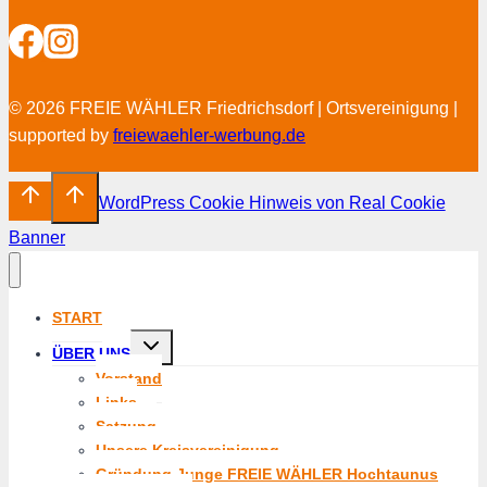
© 2026 FREIE WÄHLER Friedrichsdorf | Ortsvereinigung |
supported by
freiewaehler-werbung.de
WordPress Cookie Hinweis von Real Cookie
Banner
START
Untermenü
ÜBER UNS
umschalten
Vorstand
Links
Satzung
Unsere Kreisvereinigung
Gründung Junge FREIE WÄHLER Hochtaunus