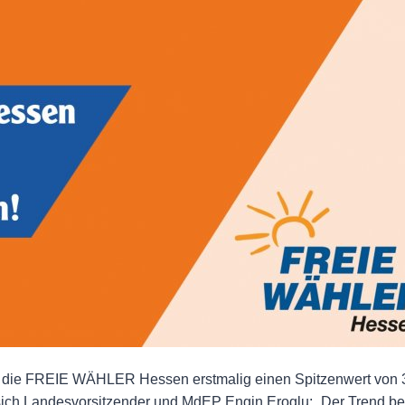
en die FREIE WÄHLER Hessen erstmalig einen Spitzenwert von 
t sich Landesvorsitzender und MdEP Engin Eroglu: „Der Trend b