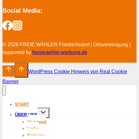
Social Media:
© 2026 FREIE WÄHLER Friedrichsdorf | Ortsvereinigung |
supported by
freiewaehler-werbung.de
WordPress Cookie Hinweis von Real Cookie
Banner
START
Untermenü
ÜBER UNS
umschalten
Vorstand
Links
Satzung